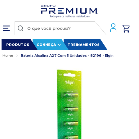
PRODUTOS
CONHEÇA
TREINAMENTOS
Home
Bateria Alcalina A27 Com 5 Unidades - 82196 - Elgin
Pular
para
o
final
da
Galeria
de
imagens