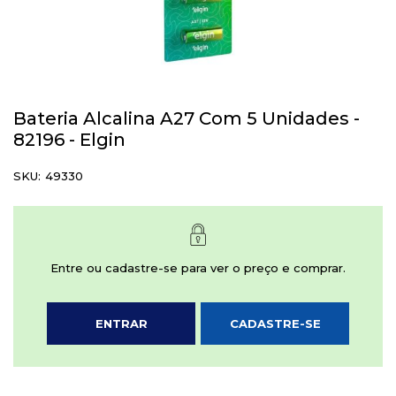
Saltar
para
Bateria Alcalina A27 Com 5 Unidades -
o
82196 - Elgin
início
da
SKU
49330
Galeria
de
imagens
Entre ou cadastre-se para ver o preço e comprar.
ENTRAR
CADASTRE-SE