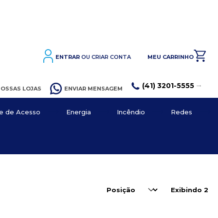
ENTRAR
OU CRIAR CONTA
MEU CARRINHO
(41) 3201-5555
OSSAS LOJAS
ENVIAR MENSAGEM
le de Acesso
Energia
Incêndio
Redes
essórios
Patch Cord
Emergência
atch Panel
cional
Conectores
çável
Exibindo
2
daptadores