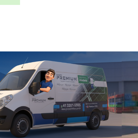
itches
erenciáveis
ão Gerenciáveis
njetor POE