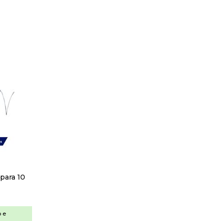
bra Óptica
cessórios
onversores de Mídia
CPEs
uminação
Módulos Ópticos
OLTs
assivos Ópticos
Conector de Campo
Caixas Ópticas
DIO
Splitter Óptico
Cordão e Extensão Óptica
Adaptador Óptico
ack
para 10
dios Outdoor
oteadores
mpresarial
o e
esidencial