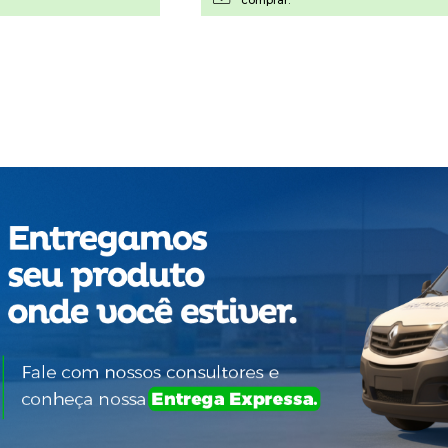
Sw
G
N
I