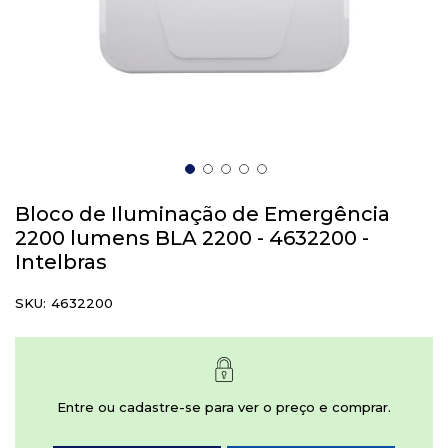
Saltar
para
Bloco de Iluminação de Emergência
o
2200 lumens BLA 2200 - 4632200 -
início
Intelbras
da
Galeria
SKU
4632200
de
imagens
Entre ou cadastre-se para ver o preço e comprar.