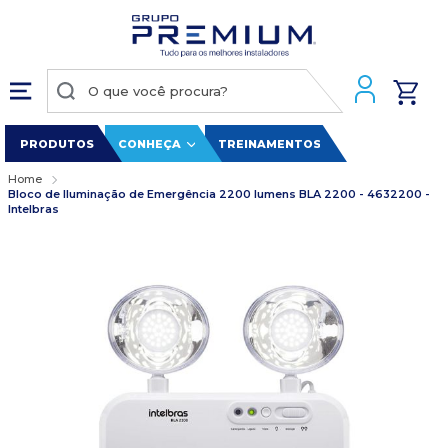
PRODUTOS
CONHEÇA
TREINAMENTOS
Home
Bloco de Iluminação de Emergência 2200 lumens BLA 2200 - 4632200 -
Intelbras
Pular
para
o
final
da
Galeria
de
imagens