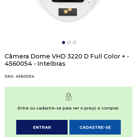
Saltar
para
Câmera Dome VHD 3220 D Full Color + -
o
4560054 - Intelbras
início
da
SKU
4560054
Galeria
de
imagens
Entre ou cadastre-se para ver o preço e comprar.
ENTRAR
CADASTRE-SE