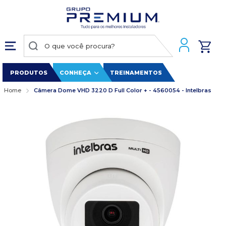
PRODUTOS
CONHEÇA
TREINAMENTOS
Home
Câmera Dome VHD 3220 D Full Color + - 4560054 - Intelbras
Pular
para
o
final
da
Galeria
de
imagens