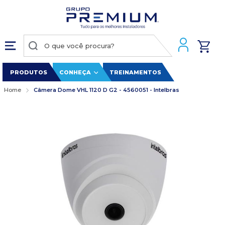
PRODUTOS
CONHEÇA
TREINAMENTOS
Home
Câmera Dome VHL 1120 D G2 - 4560051 - Intelbras
Pular
para
o
final
da
Galeria
de
imagens