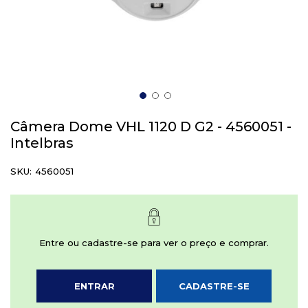
Saltar
para
Câmera Dome VHL 1120 D G2 - 4560051 -
o
Intelbras
início
da
SKU
4560051
Galeria
de
imagens
Entre ou cadastre-se para ver o preço e comprar.
ENTRAR
CADASTRE-SE