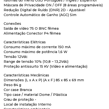
Idiomas do menu OSD Português / Inglês / Espanhol
Máscara de Privacidade ON / OFF (8 áreas programáveis)
Redução Digital de Ruído (DNR) 2D - Ajustável
Controle Automático de Ganho (AGC) Sim
Conexões
Saída de vídeo 75 O BNC fêmea
Alimentação Conector P4 fêmea
Características Elétricas
Consumo máximo de corrente 150 mA
Consumo máximo de potência 1,6 W
Tensão 12Vdc
Range de tensão 10% (10,8 ~ 13,2Vdc)
Proteção antissurto 15 KV (Vídeo e alimentação)
Características Mecânicas
Dimensões (L x A x P) (A x F ) 85 x 85 x 69 mm
Peso 84 g
Cor case Branca
Tipo case / material Dome / Plástica
Grau de proteção -
Local de instalação Interno