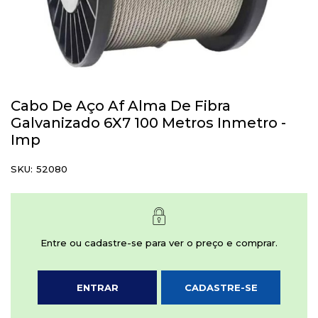
Saltar
para
Cabo De Aço Af Alma De Fibra
o
Galvanizado 6X7 100 Metros Inmetro -
início
Imp
da
Galeria
SKU
52080
de
imagens
Entre ou cadastre-se para ver o preço e comprar.
ENTRAR
CADASTRE-SE