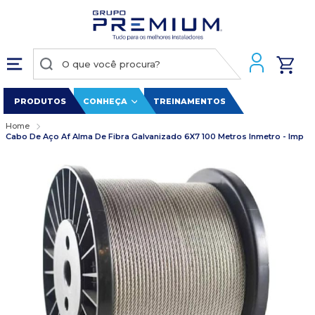
PRODUTOS
CONHEÇA
TREINAMENTOS
Home
Cabo De Aço Af Alma De Fibra Galvanizado 6X7 100 Metros Inmetro - Imp
Pular
para
o
final
da
Galeria
de
imagens