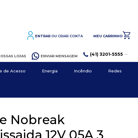
ENTRAR
OU CRIAR CONTA
MEU CARRINHO
(41) 3201-5555
OSSAS LOJAS
ENVIAR MENSAGEM
le de Acesso
Energia
Incêndio
Redes
essórios
Patch Cord
Emergência
atch Panel
cional
e Nobreak
Conectores
çável
daptadores
issaida 12V 05A 3