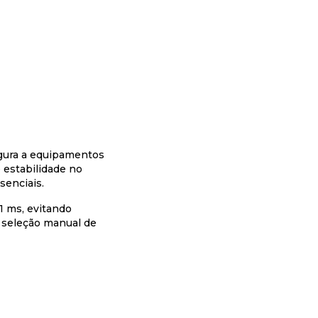
itches
erenciáveis
ão Gerenciáveis
njetor POE
egura a equipamentos
 estabilidade no
senciais.
1 ms, evitando
a seleção manual de