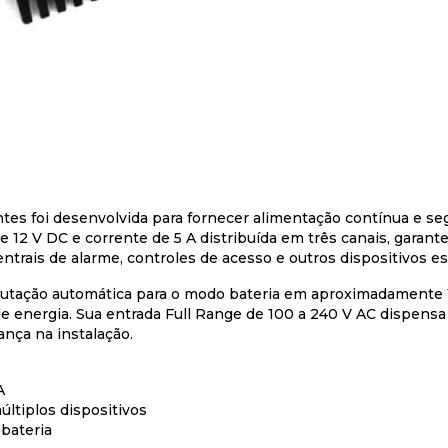
Sw
G
N
I
es foi desenvolvida para fornecer alimentação contínua e s
 12 V DC e corrente de 5 A distribuída em três canais, garante
trais de alarme, controles de acesso e outros dispositivos es
omutação automática para o modo bateria em aproximadamente 
de energia. Sua entrada Full Range de 100 a 240 V AC dispens
nça na instalação.
A
ltiplos dispositivos
bateria