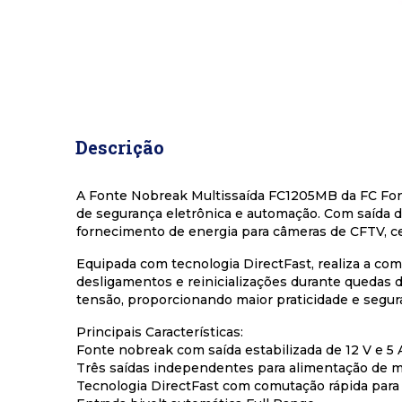
Saltar
para
Descrição
o
início
da
A Fonte Nobreak Multissaída FC1205MB da FC Font
Galeria
de segurança eletrônica e automação. Com saída de
de
fornecimento de energia para câmeras de CFTV, cen
imagens
Equipada com tecnologia DirectFast, realiza a c
desligamentos e reinicializações durante quedas 
tensão, proporcionando maior praticidade e segura
Principais Características:
Fonte nobreak com saída estabilizada de 12 V e 5 
Três saídas independentes para alimentação de mú
Tecnologia DirectFast com comutação rápida para 