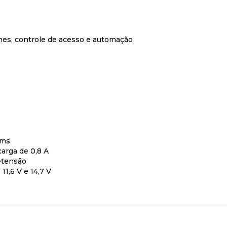
mes, controle de acesso e automação
 ms
arga de 0,8 A
retensão
1,6 V e 14,7 V