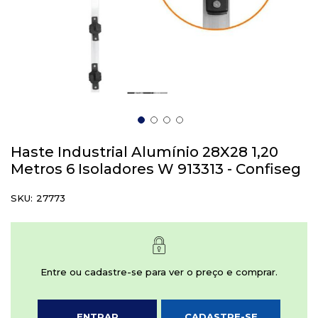
Saltar
para
Haste Industrial Alumínio 28X28 1,20
o
Metros 6 Isoladores W 913313 - Confiseg
início
da
SKU
27773
Galeria
de
imagens
Entre ou cadastre-se para ver o preço e comprar.
ENTRAR
CADASTRE-SE