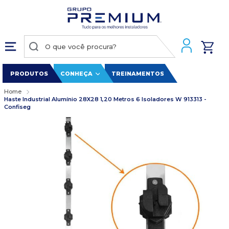
PRODUTOS
CONHEÇA
TREINAMENTOS
Home
Haste Industrial Alumínio 28X28 1,20 Metros 6 Isoladores W 913313 -
Confiseg
Pular
para
o
final
da
Galeria
de
imagens