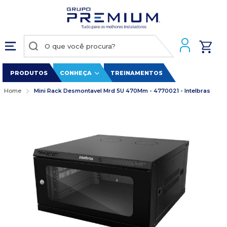
PRODUTOS
CONHEÇA
TREINAMENTOS
Home
Mini Rack Desmontavel Mrd 5U 470Mm - 4770021 - Intelbras
Pular
para
o
final
da
Galeria
de
imagens