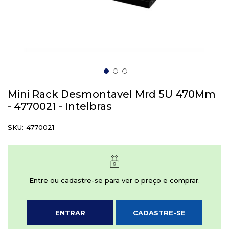
Saltar
para
Mini Rack Desmontavel Mrd 5U 470Mm
o
- 4770021 - Intelbras
início
da
SKU
4770021
Galeria
de
imagens
Entre ou cadastre-se para ver o preço e comprar.
ENTRAR
CADASTRE-SE