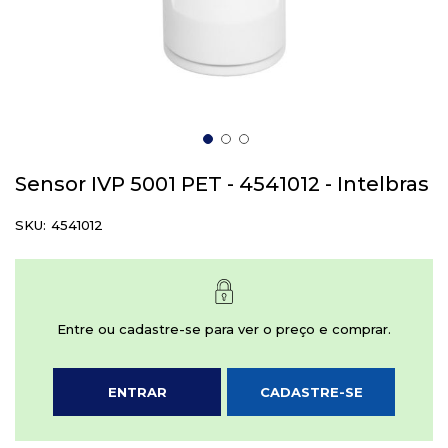
Saltar
para
Sensor IVP 5001 PET - 4541012 - Intelbras
o
início
SKU
4541012
da
Galeria
de
imagens
Entre ou cadastre-se para ver o preço e comprar.
ENTRAR
CADASTRE-SE