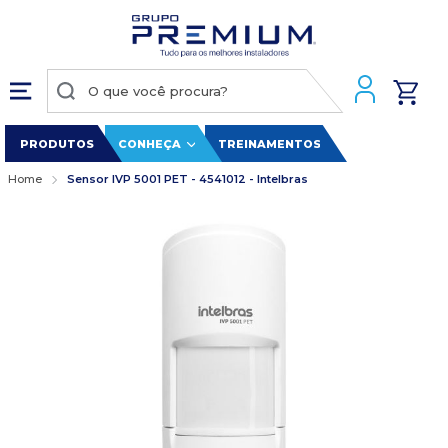
PRODUTOS
CONHEÇA
TREINAMENTOS
Home
Sensor IVP 5001 PET - 4541012 - Intelbras
Pular
para
o
final
da
Galeria
de
imagens