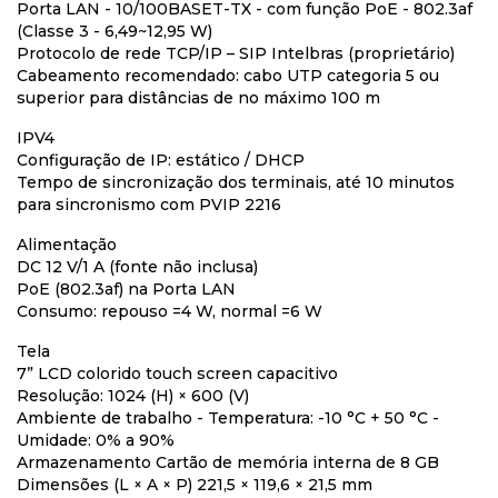
Porta LAN - 10/100BASET-TX - com função PoE - 802.3af
(Classe 3 - 6,49~12,95 W)
Protocolo de rede TCP/IP – SIP Intelbras (proprietário)
Cabeamento recomendado: cabo UTP categoria 5 ou
superior para distâncias de no máximo 100 m
IPV4
Configuração de IP: estático / DHCP
Tempo de sincronização dos terminais, até 10 minutos
para sincronismo com PVIP 2216
Alimentação
DC 12 V/1 A (fonte não inclusa)
PoE (802.3af) na Porta LAN
Consumo: repouso =4 W, normal =6 W
Tela
7” LCD colorido touch screen capacitivo
Resolução: 1024 (H) × 600 (V)
Ambiente de trabalho - Temperatura: -10 °C + 50 °C -
Umidade: 0% a 90%
Armazenamento Cartão de memória interna de 8 GB
Dimensões (L × A × P) 221,5 × 119,6 × 21,5 mm