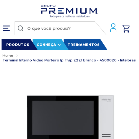
PRODUTOS
CONHEÇA
TREINAMENTOS
Home
Terminal Interno Video Porteiro Ip Tvip 2221 Branco - 4500020 - Intelbras
Pular
para
o
final
da
Galeria
de
imagens