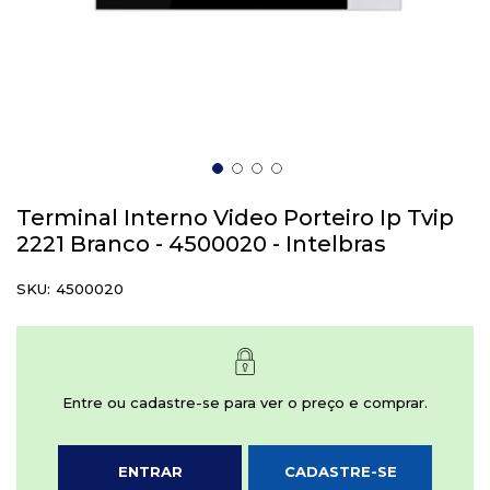
Saltar
para
Terminal Interno Video Porteiro Ip Tvip
o
2221 Branco - 4500020 - Intelbras
início
da
SKU
4500020
Galeria
de
imagens
Entre ou cadastre-se para ver o preço e comprar.
ENTRAR
CADASTRE-SE