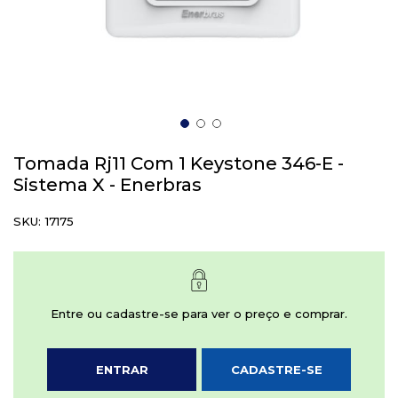
Saltar
para
Tomada Rj11 Com 1 Keystone 346-E -
o
Sistema X - Enerbras
início
da
SKU
17175
Galeria
de
imagens
Entre ou cadastre-se para ver o preço e comprar.
ENTRAR
CADASTRE-SE