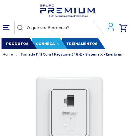
PRODUTOS
CONHEÇA
TREINAMENTOS
Home
Tomada Rj11 Com 1 Keystone 346-E - Sistema X - Enerbras
Pular
para
o
final
da
Galeria
de
imagens