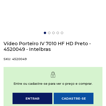
Saltar
para
Vídeo Porteiro IV 7010 HF HD Preto -
o
4520049 - Intelbras
início
da
SKU
4520049
Galeria
de
imagens
Entre ou cadastre-se para ver o preço e comprar.
ENTRAR
CADASTRE-SE