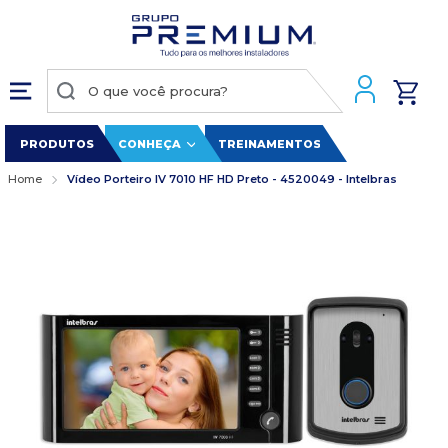
PRODUTOS
CONHEÇA
TREINAMENTOS
Home
Vídeo Porteiro IV 7010 HF HD Preto - 4520049 - Intelbras
Pular
para
o
final
da
Galeria
de
imagens