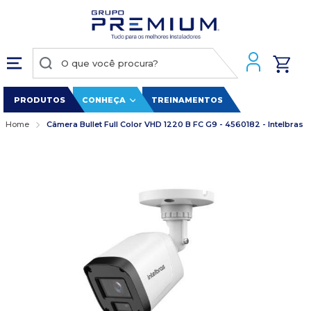
PRODUTOS
CONHEÇA
TREINAMENTOS
Home
Câmera Bullet Full Color VHD 1220 B FC G9 - 4560182 - Intelbras
Pular
para
o
final
da
Galeria
de
imagens