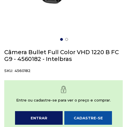
Saltar
para
Câmera Bullet Full Color VHD 1220 B FC
o
G9 - 4560182 - Intelbras
início
da
SKU
4560182
Galeria
de
imagens
Entre ou cadastre-se para ver o preço e comprar.
ENTRAR
CADASTRE-SE